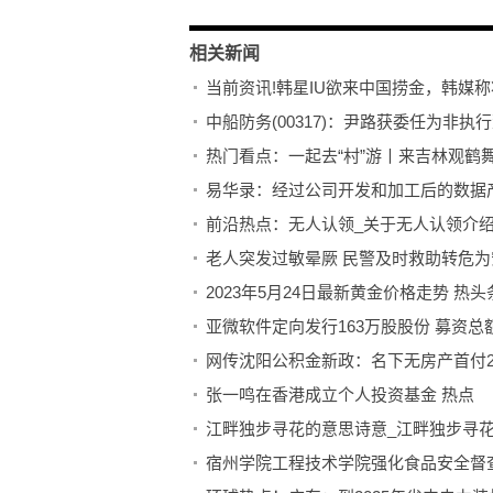
相关新闻
当前资讯!韩星IU欲来中国捞金，韩媒
中船防务(00317)：尹路获委任为非执
热门看点：一起去“村”游丨来吉林观鹤
前沿热点：无人认领_关于无人认领介
老人突发过敏晕厥 民警及时救助转危为
2023年5月24日最新黄金价格走势 热头
亚微软件定向发行163万股股份 募资总额
网传沈阳公积金新政：名下无房产首付2
张一鸣在香港成立个人投资基金 热点
江畔独步寻花的意思诗意_江畔独步寻花
宿州学院工程技术学院强化食品安全督查