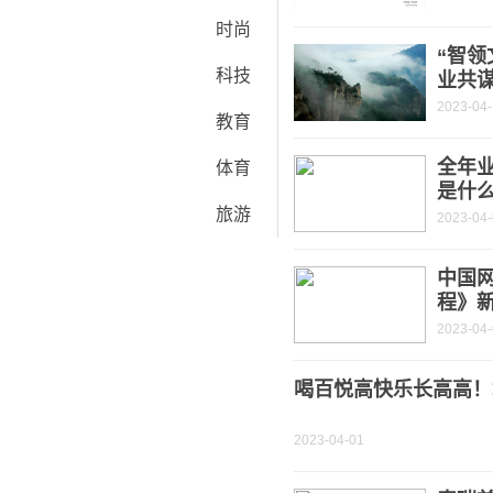
时尚
“智
科技
业共
2023-04-
教育
全年业
体育
是什
旅游
2023-04
中国
程》
2023-04
喝百悦高快乐长高高！
2023-04-01