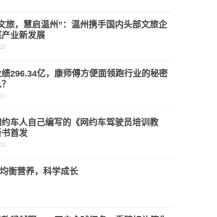
领文旅，慧启温州”：温州携手国内头部文旅企
谋产业新发展
11
绩296.34亿，康师傅方便面领跑行业的秘密
么？
-01
网约车人自己编写的《网约车驾驶员培训教
新书首发
-01
均衡营养，科学成长