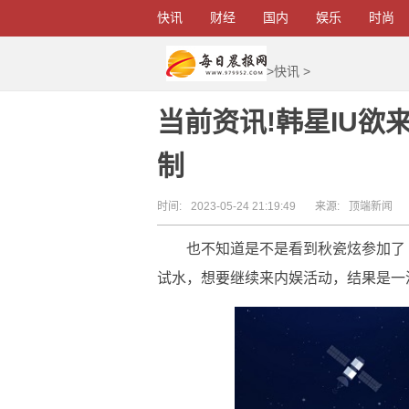
快讯
财经
国内
娱乐
时尚
>
快讯
>
当前资讯!韩星IU
制
时间:
2023-05-24 21:19:49
来源:
顶端新闻
也不知道是不是看到秋瓷炫参加了
试水，想要继续来内娱活动，结果是一