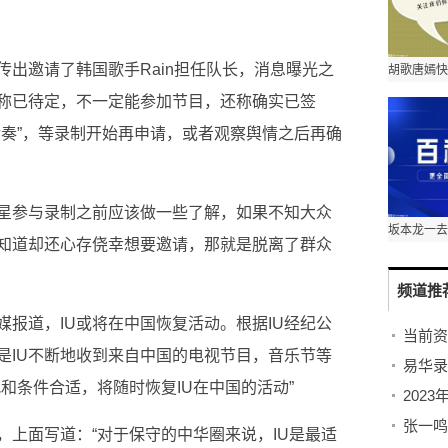
出邀请了韩国歌手Rain担任队长，消息曝光之
称已待定，不一定能参加节目，还称确实已签
后奏”，等录制开始再申请，或者观察舆情之后再确
星参与录制之前应该做一些了解，如果不知大众
知道却还心存侥幸想要邀请，那就是脱离了群众
频道推
报道，IU或将在中国恢复活动。根据IU经纪公
是IU不断地收到来自中国的电视节目，音乐节等
和条件合适，将随时恢复IU在中国的活动”
202
张一鸣
，上面写道：“对于保守的中华圈来说，IU是最适