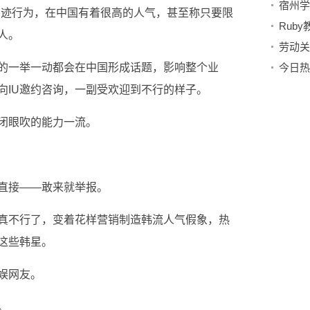
劣迹行为，在中国有着很高的人气，甚至称只要限
人。
劳动关
U的一举一动都会在中国形成话题，影响整个业
向IU邀约咨询，一副受欢迎到不行的样子。
闭眼吹的能力一流。
直接——敢来就举报。
真不行了，变着花样营销制造韩流人气假象，热
这些韩星。
娱网友。
。