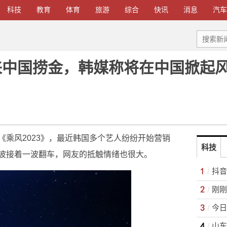
科技
教育
体育
旅游
综合
快讯
消息
汽车
欲来中国捞金，韩媒称将在中国掀起
《乘风2023》，最近韩国多个艺人纷纷开始营销
科技
波接着一波翻车，网友的抵触情绪也很大。
抖音
刚刚
今日