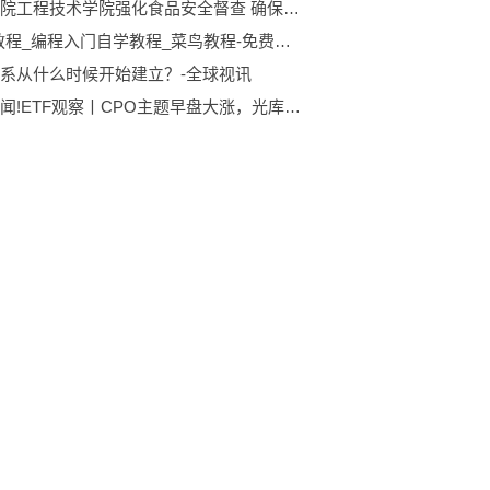
宿州学院工程技术学院强化食品安全督查 确保校园食品安全 环球快看点
Ruby教程_编程入门自学教程_菜鸟教程-免费教程分享_当前最新
系从什么时候开始建立？-全球视讯
今日热闻!ETF观察丨CPO主题早盘大涨，光库科技20CM涨停，通信ETF（159695）涨1.38%