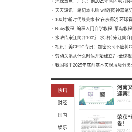
天天短讯！笔记本电脑 wifi连网神器笔
100封“新时代最美家书”在京揭晓 环球
Ruby教程_编程入门自学教程_菜鸟教
水浒传宋江简介100字_水浒传宋江简介
视讯！美CFTC专员：加密公司不应将C
劳动关系从什么时候开始建立？-全球视
我国将于2025年底前基本实现垃圾分
河南
快讯
迎宾
2023-04
财经
国内
荣获“
卷！
娱乐
2023-04