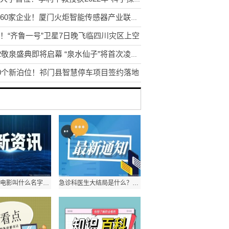
汇集60家企业！厦门火炬智能传感器产业联盟揭牌
！“齐鲁一号”卫星7日晚飞临四川灾区上空
2022敬泉盛典即将启幕 “泉水仙子”将首次凌空取水
00个新泊位！祁门县智慧停车项目签约落地
贾玲导演的电影叫什么名字？你好李焕英是真实故事改编吗？
急诊科医生大结局是什么？急诊科医生江晓琪和谁在一起了？