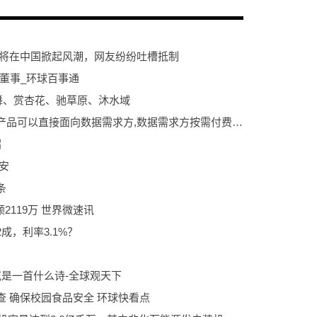
称将在中国掀起风潮，网友纷纷吐槽抵制
行董事_环球百事通
舞、赏杏花、驰草原、沐水域
易华录：经过公司开发和加工后的数据产品可以直接面向数据需求方,数据需求方按需付费-世界即时
绍
安
条
2119万 世界微速讯
成，利率3.1%？
是一首什么诗-全球观天下
 确保校园食品安全 环球快看点