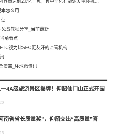
环球热点！广东：到2025年省内电力装机容量达到2.6亿千瓦，其中非化石能源发电装机占比达到44%左右
记本怎么用
看点
程-免费教程分享_当前最新
|当前看点
FTC视为比SEC更友好的监管机构
讯
类全覆盖_环球微资讯
又一4A级旅游景区揭牌！仰韶仙门山正式开园
！
-20
河南省省长质量奖”，仰韶交出“高质量”答
-15