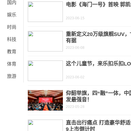
国内
电影《海门一号》首映 郭
娱乐
2023-06-15
时尚
重新定义20万级旗舰SUV，
科技
有据
2023-06-08
教育
这个儿童节，来乐扣乐扣LO
体育
旅游
2023-06-02
仰韶举旗，四“融”一体，
发最强音！
2023-05-28
直击出行痛点 打造豪华舒适
9上市倒计时